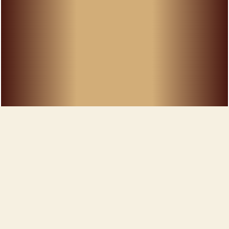
Castillo de
Líbano
Sajazarra
Selección de la Familia
Reserva
2019