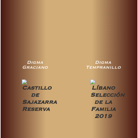
Digma
Digma
Graciano
Tempranillo